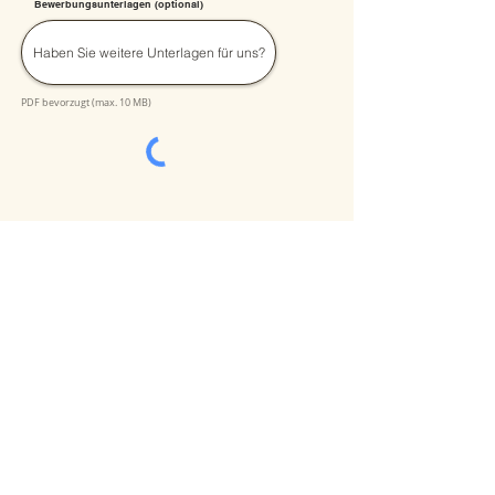
Bewerbungsunterlagen (optional)
Haben Sie weitere Unterlagen für uns?
PDF bevorzugt (max. 10 MB)
Senden
Schön, dass Sie sich für unser
Familienunternehmen interessieren!
Zurzeit suchen wir Unterstützung für unser
Team in Vollzeit, Teilzeit oder als Aushilfe!
Beantworten Sie bitte die Fragen im Formular
und wir melden uns schnellstmöglich zurück.
Sie möchten lieber telefonisch mit uns in